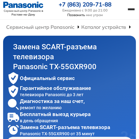
+7 (863) 209-71-88
Ежедневно с 9:00 до 21:00
Сервисный центр Panasonic
в
Ростове-на-Дону
Позвонить
мне утром
Сервисный центр Panasonic
Каталог устройств
Ре
Замена SCART-разъема
телевизора
Panasonic TX-55GXR900
Официальный сервис
Гарантийное обслуживание
телевизора Panasonic до 3 лет
Диагностика за наш счет,
ремонт по желанию
Бесплатный выезд курьера
в день обращения
Замена SCART-разъема телевизора
Panasonic TX-55GXR900 от 35 минут