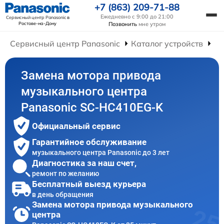
+7 (863) 209-71-88
Ежедневно с 9:00 до 21:00
Сервисный центр Panasonic
в
Ростове-на-Дону
Позвонить
мне утром
Сервисный центр Panasonic
Каталог устройств
Ре
Замена мотора привода
музыкального центра
Panasonic SC-HC410EG-K
Официальный сервис
Гарантийное обслуживание
музыкального центра Panasonic до 3 лет
Диагностика за наш счет,
ремонт по желанию
Бесплатный выезд курьера
в день обращения
Замена мотора привода музыкального
центра