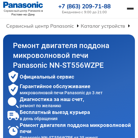
+7 (863) 209-71-88
Сервисный центр Panasonic
в
Ежедневно с 9:00 до 21:00
Ростове-на-Дону
Сервисный центр Panasonic
Каталог устройств
Ре
Ремонт двигателя поддона
микроволновой печи
Panasonic NN-ST556WZPE
Официальный сервис
Гарантийное обслуживание
микроволновой печи Panasonic до 3 лет
Диагностика за наш счет,
ремонт по желанию
Бесплатный выезд курьера
в день обращения
Ремонт двигателя поддона микроволновой
печи
Panasonic NN-ST556WZPE от 35 минут