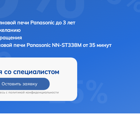
новой печи Panasonic до 3 лет
 желанию
бращения
новой печи
Panasonic NN-ST338M от 35 минут
я со специалистом
Оставить заявку
есь c
политикой конфиденциальности