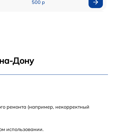
500 р
500 р
450 р
500 р
-на-Дону
500 р
500 р
500 р
ого ремонта (например, некорректный
590 р
ом использовании.