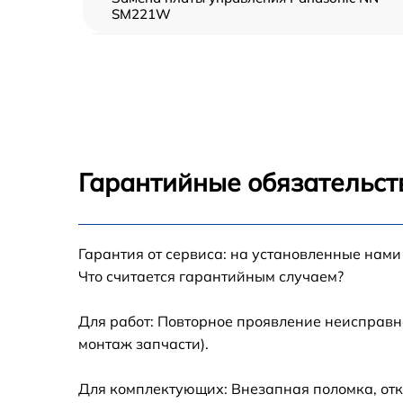
SM221W
Ремонт платы управления (восстановление)
Panasonic NN-SM221W
Замена датчиков Panasonic NN-SM221W
Замена вентилятора Panasonic NN-SM221
Гарантийные обязательст
Ремонт магнетрона Panasonic NN-SM221W
Гарантия от сервиса: на установленные нами
Ремонт волновода Panasonic NN-SM221W
Что считается гарантийным случаем?
Ремонт переключателей режимов Panasoni
NN-SM221W
Для работ: Повторное проявление неисправн
монтаж запчасти).
Замена блока управления Panasonic NN-
SM221W
Для комплектующих: Внезапная поломка, отк
Замена силового трансформатора Panason