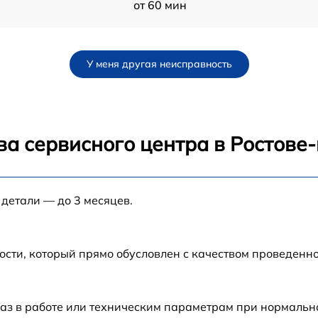
от 60 мин
от 60 мин
У меня другая неисправность
от 60 мин
W
от 60 мин
ва сервисного центра в Ростове
от 60 мин
 детали — до 3 месяцев.
от 60 мин
c
от 60 мин
ости, который прямо обусловлен с качеством проведенн
от 60 мин
аз в работе или техническим параметрам при нормальн
ic