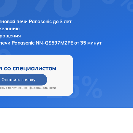
новой печи Panasonic до 3 лет
 желанию
бращения
 печи
Panasonic NN-GS597MZPE от 35 минут
я со специалистом
Оставить заявку
есь c
политикой конфиденциальности