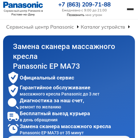
+7 (863) 209-71-88
Ежедневно с 9:00 до 21:00
Сервисный центр Panasonic
в
Ростове-на-Дону
Позвонить
мне утром
Сервисный центр Panasonic
Каталог устройств
Ре
Замена сканера массажного
кресла
Panasonic EP MA73
Официальный сервис
Гарантийное обслуживание
массажного кресла Panasonic до 3 лет
Диагностика за наш счет,
ремонт по желанию
Бесплатный выезд курьера
в день обращения
Замена сканера массажного кресла
Panasonic EP MA73 от 35 минут