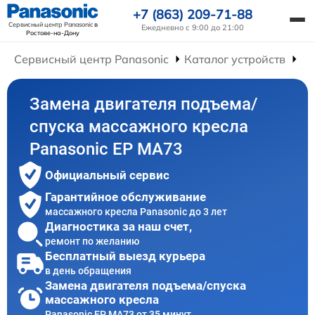
+7 (863) 209-71-88
Сервисный центр Panasonic
в
Ежедневно с 9:00 до 21:00
Ростове-на-Дону
Сервисный центр Panasonic
Каталог устройств
Ре
Замена двигателя подъема/
спуска массажного кресла
Panasonic EP MA73
Официальный сервис
Гарантийное обслуживание
массажного кресла Panasonic до 3 лет
Диагностика за наш счет,
ремонт по желанию
Бесплатный выезд курьера
в день обращения
Замена двигателя подъема/спуска
массажного кресла
Panasonic EP MA73 от 35 минут