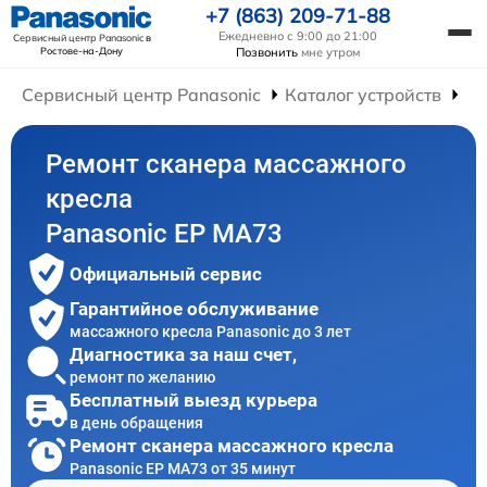
+7 (863) 209-71-88
Ежедневно с 9:00 до 21:00
Сервисный центр Panasonic
в
Ростове-на-Дону
Позвонить
мне утром
Сервисный центр Panasonic
Каталог устройств
Ре
Ремонт сканера массажного
кресла
Panasonic EP MA73
Официальный сервис
Гарантийное обслуживание
массажного кресла Panasonic до 3 лет
Диагностика за наш счет,
ремонт по желанию
Бесплатный выезд курьера
в день обращения
Ремонт сканера массажного кресла
Panasonic EP MA73 от 35 минут