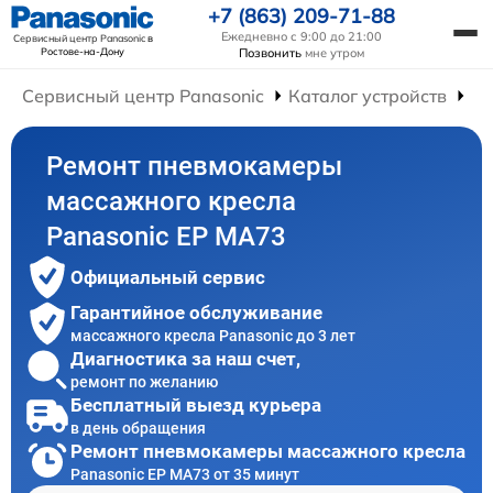
+7 (863) 209-71-88
Ежедневно с 9:00 до 21:00
Сервисный центр Panasonic
в
Ростове-на-Дону
Позвонить
мне утром
Сервисный центр Panasonic
Каталог устройств
Ре
Ремонт пневмокамеры
массажного кресла
Panasonic EP MA73
Официальный сервис
Гарантийное обслуживание
массажного кресла Panasonic до 3 лет
Диагностика за наш счет,
ремонт по желанию
Бесплатный выезд курьера
в день обращения
Ремонт пневмокамеры массажного кресла
Panasonic EP MA73 от 35 минут