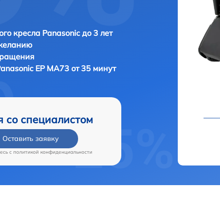
го кресла Panasonic до 3 лет
 желанию
бращения
anasonic EP MA73 от 35 минут
я со специалистом
Оставить заявку
есь c
политикой конфиденциальности