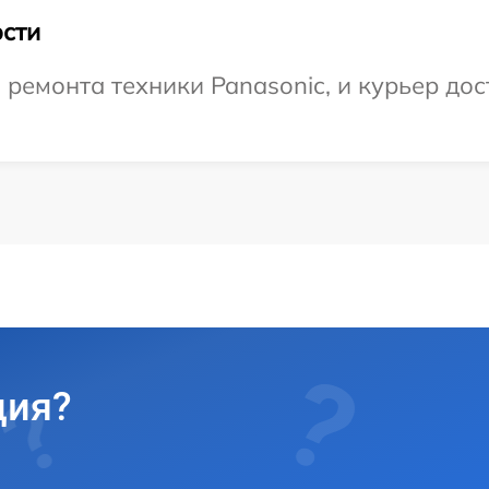
сти
емонта техники Panasonic, и курьер дост
ция?