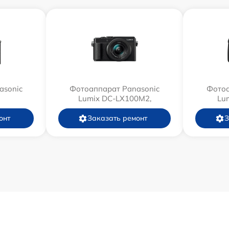
asonic
Фотоаппарат Panasonic
Фотоа
Lumix DC-LX100M2,
Lu
онт
Заказать ремонт
З