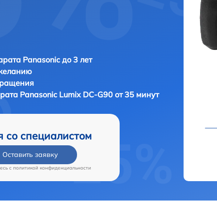
рата Panasonic до 3 лет
 желанию
бращения
арата
Panasonic Lumix DC-G90 от 35 минут
я со специалистом
Оставить заявку
есь c
политикой конфиденциальности