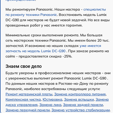
Мы ремонтируем Panasonic. Наши мастера -
специалисты
по ремонту техники Panasonic
. Восстановить модель Lumix
DC-G90 для мастеров не будет новой задачей. На все виды
проведенных работ у нас имеется гарантия.
Минимальные сроки выполнения ремонта. Мы большая
сеть мастерских техники Panasonic. Мы имеем более 20 тыс.
запчастей. И возможно на наших складах
уже имеется
запчасть на модель Lumix DC-G90
. При заказе ремонта на
сайте - предоставляется скидка -25%.
Знаем свое дело
Будьте уверены в профессионализме наших мастеров - они
с уверенностью выполнят ремонт Panasonic Lumix DC-G90 .
По данным наших мастеров в Ростове-на-Дону по ремонту
Panasonic, наиболее востребованы следующие услуги:
Ремонт материнской платы
,
Замена контроллера питания
,
Комплексная чистка
,
Юстировка
,
Замена вспышки
,
Замена
диска управления
,
Замена линз
,
Замена задней панели
,
Замена передней панели
,
Замена устройства стабилизации
.